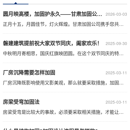
圆月映高楼，加固护永久——甘肃加固公司祝您元宵快乐！
2026-03-03
正月十五，月圆佳节，灯火辉煌。甘肃加固公司携手您共同庆祝元宵节的到来！您是否曾在这个节日的圆满氛围中，驻足远眺高楼大厦的壮丽景致，感叹它们的稳固与坚韧？今天，让我们走近建筑加固工程的背后故事：【圆月映高楼，稳固护永久】每一栋高楼，都是城市发展与历史的缩影。然而，建筑在漫长的岁月中......
磐建建筑提前祝大家双节同庆，阖家欢乐！
2025-09-30
中秋明月寄相思，国庆红旗映团圆。在这个双节同庆的特别时刻，磐建建筑提前向您和您的家人送上最真挚的节日问候：祝愿您中秋月圆人团圆，国庆假期好心情，阖家欢乐，幸福安康！时值“双节”相遇，小长假即将开启，您是否已经计划好了亲友聚会、旅行度假，还是想趁机在家好好休息？无论安排如何，这个特......
厂房沉降需要怎样加固
2025-03-11
厂房沉降既影响使用又影美观，那么就要采取措施，加固正好可以解决这一问题，加固方法需要根据沉降的具体原因、沉降程度以及厂房的结构特点来确定。以下是一些常见的厂房沉降加固方法： 一、地基加固 换土垫层法： 原理：将原有的松软土壤挖除，用强度高、压缩性较低且没有侵蚀性的材料代替。......
房梁受弯加固法
2025-03-11
房梁受弯是比较大的事故，必须要采取相关措施，才能让它恢复如初，那么加固法是针对房屋结构中梁的正截面受弯承载力不足而进行的一种加固方法。以下是一些常见的房梁受弯加固法及其详细说明： 一、加大截面加固法 原理：通过增加原梁的受力钢筋，同时在外侧新浇筑混凝土以加大梁截面，从而提高梁......