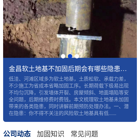
金昌软土地基不加固后期会有哪些隐患？如何提前预防！
低洼、河滩区域多为软土地基，土质松软、承载力差，
不少施工为省成本省略加固工序。长期荷载下极易出现
不均匀沉降，引发墙体开裂、房屋倾斜、地面塌陷等安
全问题，后期维修费时费钱。本文梳理软土地基未加固
带来的各类隐患，同时讲解前期预防处理办法。一、潜
在隐患：你不得不关注的风险软土地基具有低......
公司动态
加固知识
常见问题