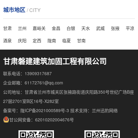
城市地区
/ CITY
甘肃
兰州
嘉峪关
金昌
白银
天水
武威
张掖
平凉
酒泉
庆阳
定西
陇南
临夏
甘南
甘肃磐建建筑加固工程有限公司
联系电话：13909317687
企业邮箱：61172761@qq.com
公司地址：甘肃省兰州市城关区张掖路街道庆阳路350号世纪广场B座
27层2701室B区16号-X282室
备案号：陇ICP备2021000589号-3
技术支持：
兰州迅豹网络
甘公网安备：62010202004676号